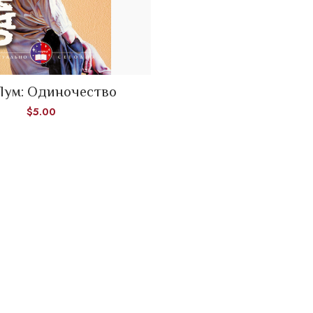
Лум: Одиночество
ADD TO CART
$
5.00