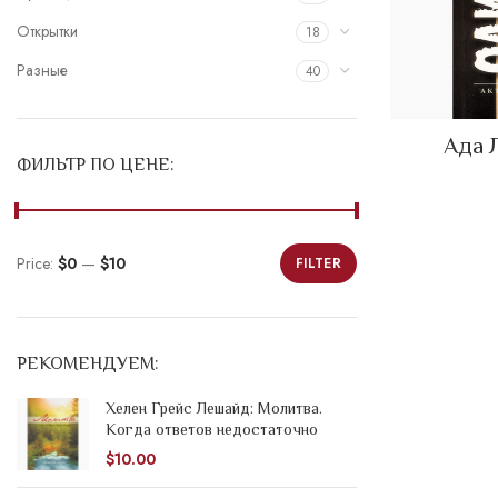
Открытки
18
Разные
40
Ада 
ФИЛЬТР ПО ЦЕНЕ:
Price:
$0
—
$10
FILTER
Min
Max
price
price
РЕКОМЕНДУЕМ:
Хелен Грейс Лешайд: Молитва.
Когда ответов недостаточно
$
10.00