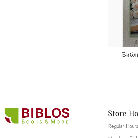
Библ
Store H
Regular Hour