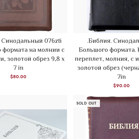
. Синодальный 076zti
.Библия. Синода
ADD TO CART
ADD TO CART
 формата на молнии с
Большого формата.
, золотой обрез 9,8 х
переплет, молния, с 
7 in
золотой обрез (черна
7in
$
80.00
$
90.00
SOLD OUT