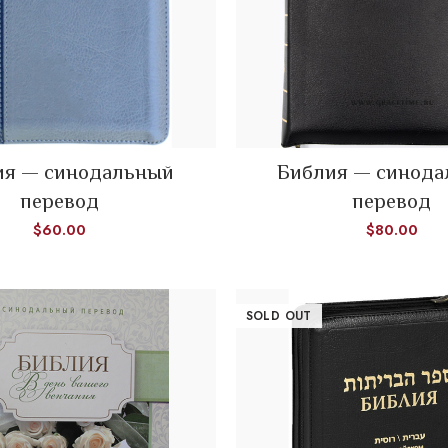
READ MORE
ия — синодальный
Библия — синод
ADD TO CART
перевод
перевод
$
60.00
$
80.00
SOLD OUT