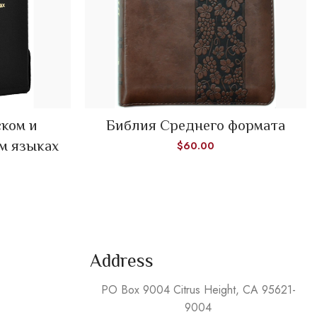
READ MORE
ском и
Библия Среднего формата
м языках
$
60.00
Address
PO Box 9004 Citrus Height, CA 95621-
9004