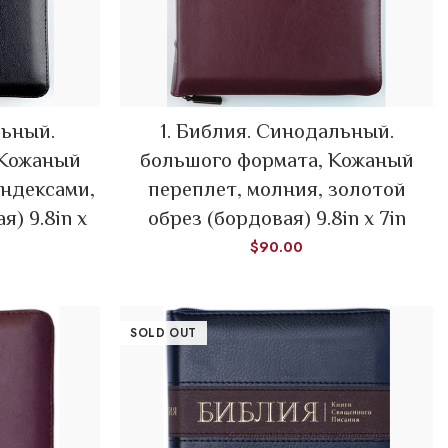
льный.
1. Библия. Синодальный.
ADD TO CART
 Кожаный
большого формата, Кожаный
индексами,
переплет, молния, золотой
я) 9.8in х
обрез (бордовая) 9.8in x 7in
$
90.00
SOLD OUT