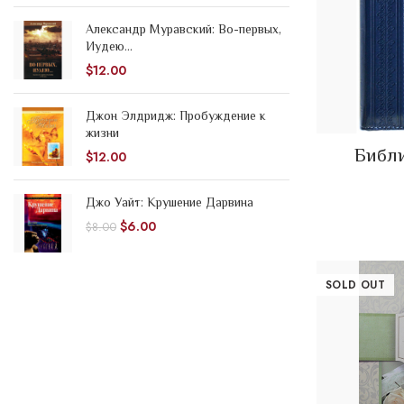
Александр Муравский: Во-первых,
Иудею...
$
12.00
Джон Элдридж: Пробуждение к
жизни
Библ
$
12.00
Джо Уайт: Крушение Дарвина
$
6.00
$
8.00
SOLD OUT