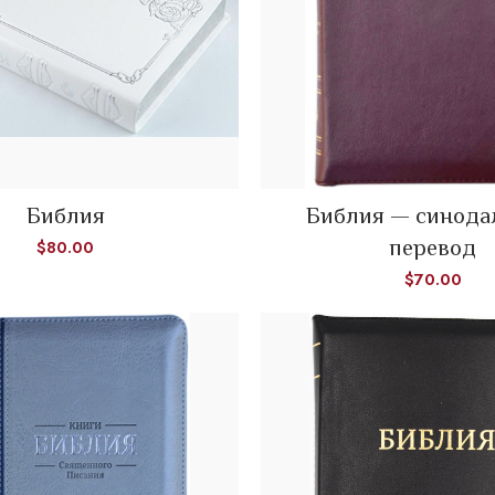
READ MORE
Библия
Библия — синод
ADD TO CART
перевод
$
80.00
$
70.00