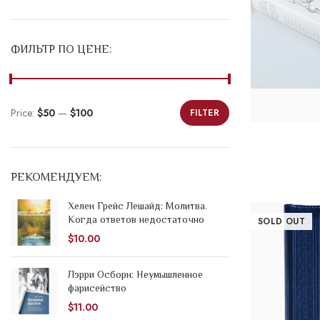
ФИЛЬТР ПО ЦЕНЕ:
Price:
$50
—
$100
FILTER
Min
Max
price
price
РЕКОМЕНДУЕМ:
Хелен Грейс Лешайд: Молитва.
Когда ответов недостаточно
SOLD OUT
$
10.00
Лэрри Осборн: Неумышленное
фарисейство
$
11.00