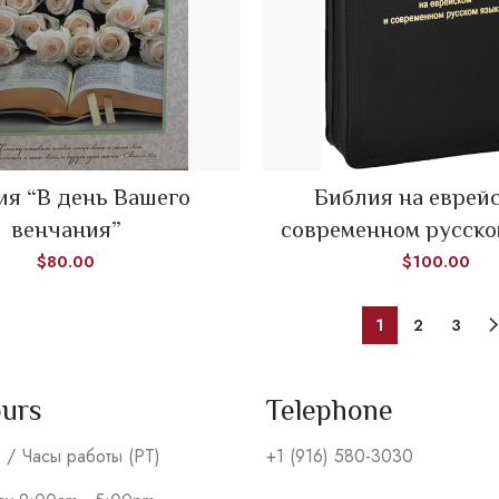
READ MORE
READ MORE
ия “В день Вашего
Библия на еврей
венчания”
современном русско
$
80.00
$
100.00
1
2
3
ours
Telephone
s / Часы работы (PT)
+1 (916) 580-3030