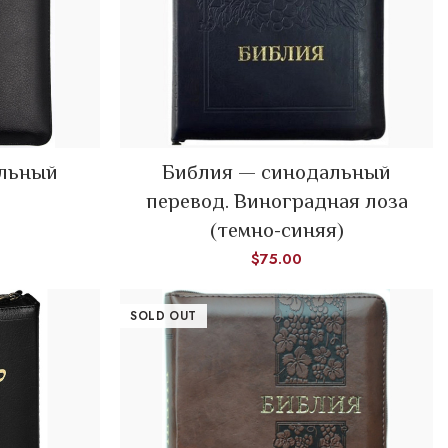
READ MORE
альный
Библия — синодальный
перевод. Виноградная лоза
(темно-синяя)
$
75.00
SOLD OUT