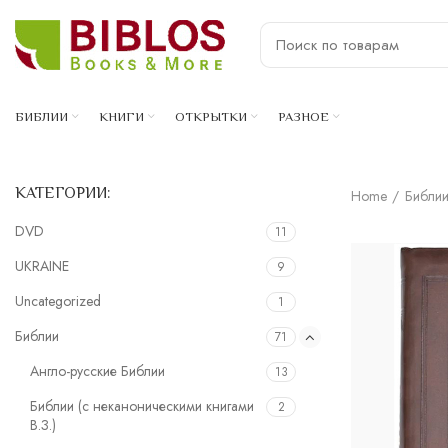
БИБЛИИ
КНИГИ
ОТКРЫТКИ
РАЗНОЕ
КАТЕГОРИИ:
Home
Библи
DVD
11
UKRAINE
9
Uncategorized
1
Библии
71
Англо-русские Библии
13
Библии (с неканоническими книгами
2
В.З.)