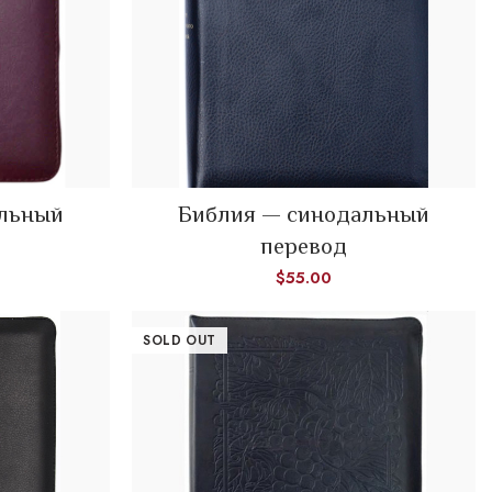
READ MORE
альный
Библия — синодальный
перевод
$
55.00
SOLD OUT