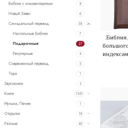
Библии с комментариями
8
Новый Завет
6
Синодальный перевод
38
Настольные Библии
7
.Библия
Подарочные
27
большого
Регулярные
индексами
4
Современный перевод
5
Тора
1
Звукокниги
3
Книги
1351
Музыка, Пение
1
Открытки
18
Разные
40