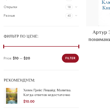
Открытки
18
Разные
40
Артур 
ФИЛЬТР ПО ЦЕНЕ:
пониман
Price:
$10
—
$20
FILTER
Min
Max
price
price
РЕКОМЕНДУЕМ:
Хелен Грейс Лешайд: Молитва.
Когда ответов недостаточно
$
10.00