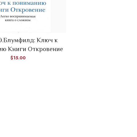
Э.Блумфилд: Ключ к
ADD TO CART
ию Книги Откровение
$
15.00