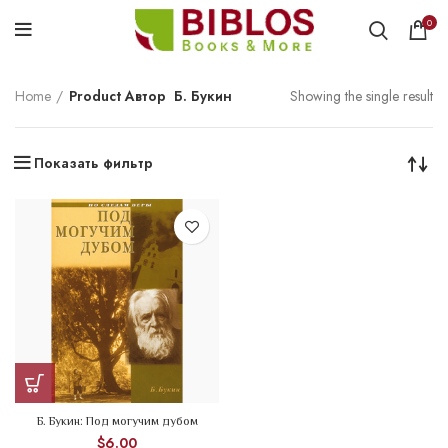
0
Home
Product Автор
Б. Букин
Showing the single result
Показать фильтр
Б. Букин: Под могучим дубом
$
6.00