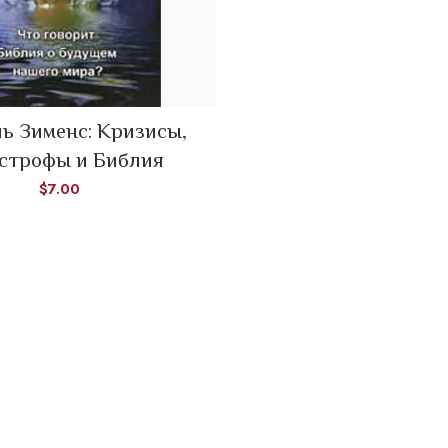
ь Зименс: Кризисы,
ADD TO CART
строфы и Библия
$
7.00