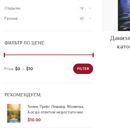
Открытки
18
Разные
40
Даниэл
ФИЛЬТР ПО ЦЕНЕ:
като
Price:
$0
—
$10
FILTER
Min
Max
price
price
РЕКОМЕНДУЕМ:
Хелен Грейс Лешайд: Молитва.
Когда ответов недостаточно
$
10.00