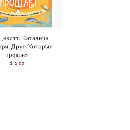
Девитт, Каталина
ADD TO CART
рри: Друг, Который
прощает
$
15.00