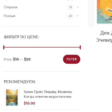
Открытки
18
Разные
40
Ден 
ФИЛЬТР ПО ЦЕНЕ:
Эчеве
Price:
$10
—
$20
FILTER
Min
Max
price
price
РЕКОМЕНДУЕМ:
Хелен Грейс Лешайд: Молитва.
Когда ответов недостаточно
$
10.00