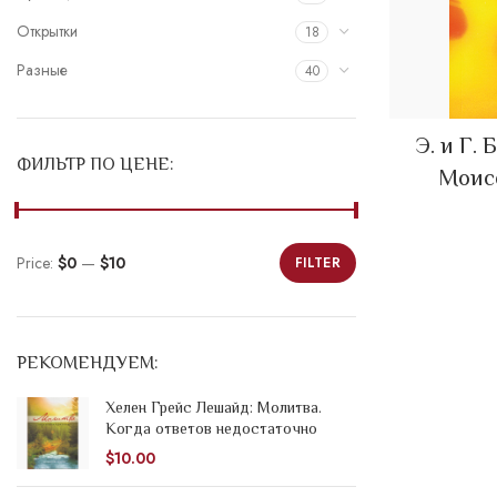
Открытки
18
Разные
40
Э. и Г.
ФИЛЬТР ПО ЦЕНЕ:
Моисе
Price:
$0
—
$10
FILTER
Min
Max
price
price
РЕКОМЕНДУЕМ:
Хелен Грейс Лешайд: Молитва.
Когда ответов недостаточно
$
10.00