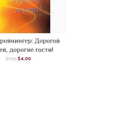
 Бройнингер: Дорогой
ADD TO CART
й, дорогие гости!
$
4.00
$
7.00