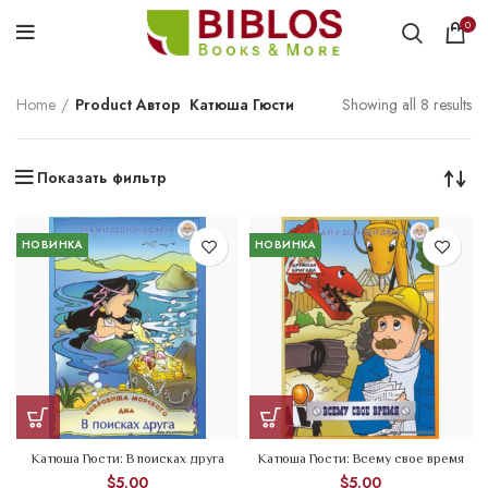
0
Home
Product Автор
Катюша Гюсти
Showing all 8 results
Показать фильтр
НОВИНКА
НОВИНКА
Катюша Гюсти: В поисках друга
Катюша Гюсти: Всему свое время
$
5.00
$
5.00