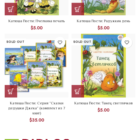
Катюша Гюсти: Пчелкина печаль
Катюша Гюсти: Радужкин день
$
5.00
$
5.00
SOLD OUT
SOLD OUT
Катюша Гюсти: Серия “Сказки
Катюша Гюсти: Танец светлячков
дедушки Джека” (комплект из 7
$
5.00
книг)
$
35.00