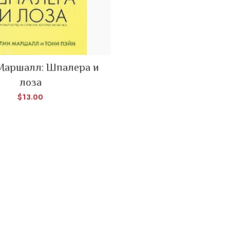
READ MORE
Маршалл: Шпалера и
лоза
$
13.00