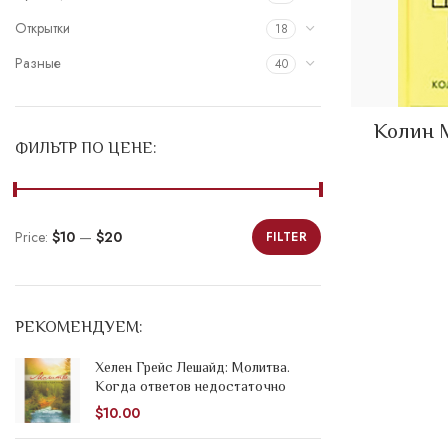
Открытки
18
Разные
40
Колин 
ФИЛЬТР ПО ЦЕНЕ:
Price:
$10
—
$20
FILTER
Min
Max
price
price
РЕКОМЕНДУЕМ:
Хелен Грейс Лешайд: Молитва.
Когда ответов недостаточно
$
10.00