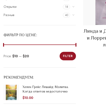
Открытки
18
Разные
40
Линда и 
ФИЛЬТР ПО ЦЕНЕ:
и Лорре
л
Price:
$10
—
$20
FILTER
Min
Max
price
price
РЕКОМЕНДУЕМ:
Хелен Грейс Лешайд: Молитва.
Когда ответов недостаточно
$
10.00