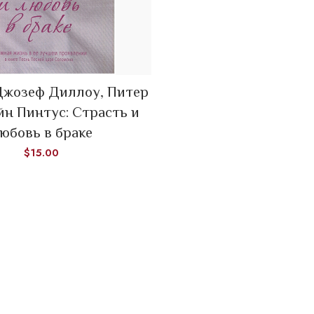
Джозеф Диллоу, Питер
ADD TO CART
йн Пинтус: Страсть и
юбовь в браке
$
15.00