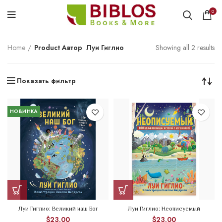
0
Home
Product Автор
Луи Гиглио
Showing all 2 results
Показать фильтр
НОВИНКА
Луи Гиглио: Великий наш Бог
Луи Гиглио: Неописуемый
$
23.00
$
23.00