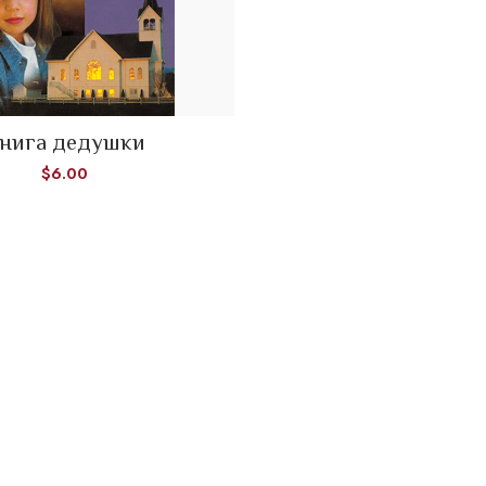
нига дедушки
ADD TO CART
$
6.00