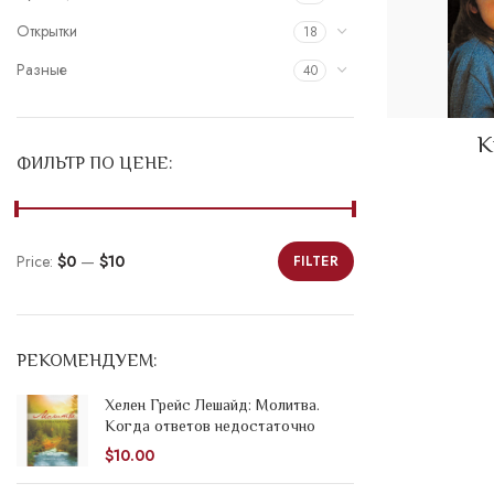
Открытки
18
Разные
40
К
ФИЛЬТР ПО ЦЕНЕ:
Price:
$0
—
$10
FILTER
Min
Max
price
price
РЕКОМЕНДУЕМ:
Хелен Грейс Лешайд: Молитва.
Когда ответов недостаточно
$
10.00