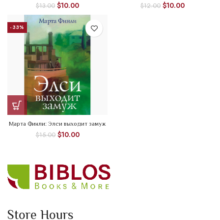
$
10.00
$
10.00
$
13.00
$
12.00
-33%
Марта Финли: Элси выходит замуж
$
10.00
$
15.00
Store Hours