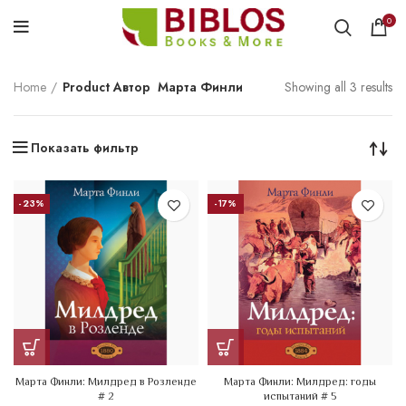
0
Home
Product Автор
Марта Финли
Showing all 3 results
Показать фильтр
-23%
-17%
Марта Финли: Милдред в Розленде
Марта Финли: Милдред: годы
# 2
испытаний # 5