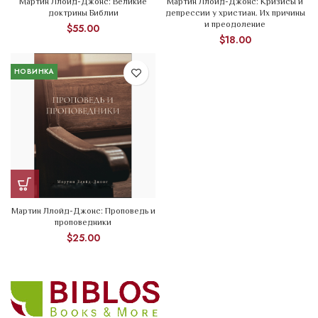
Мартин Ллойд-Джонс: Великие
Мартин Ллойд-Джонс: Кризисы и
доктрины Библии
депрессии у христиан. Их причины
и преодоление
$
55.00
$
18.00
НОВИНКА
Мартин Ллойд-Джонс: Проповедь и
проповедники
$
25.00