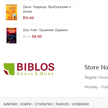
Джон Элдридж: Пробуждение к
жизни
$
12.00
Джо Уайт: Крушение Дарвина
$
6.00
$
8.00
Store H
Regular Hour
Monday - Fri
БИБЛИИ
/
КНИГИ
/
ОТКРЫТКИ
/
РАЗНОЕ
/
НОВИНКИ