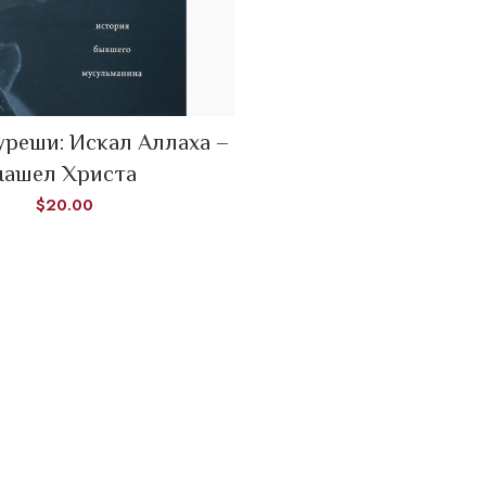
READ MORE
уреши: Искал Аллаха –
нашел Христа
$
20.00