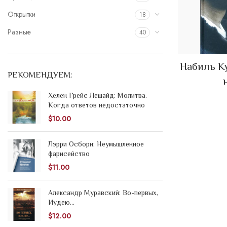
Открытки
18
Разные
40
Набиль К
РЕКОМЕНДУЕМ:
Хелен Грейс Лешайд: Молитва.
Когда ответов недостаточно
$
10.00
Лэрри Осборн: Неумышленное
фарисейство
$
11.00
Александр Муравский: Во-первых,
Иудею...
$
12.00