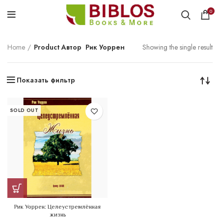
0
Home
Product Автор
Рик Уоррен
Showing the single result
Показать фильтр
SOLD OUT
Рик Уоррен: Целеустремлённая
жизнь