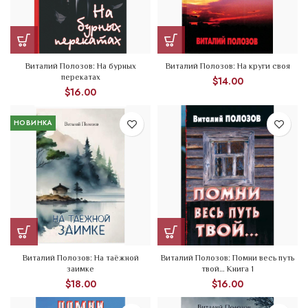
Виталий Полозов: На бурных
Виталий Полозов: На круги своя
перекатах
$
14.00
$
16.00
НОВИНКА
Виталий Полозов: На таёжной
Виталий Полозов: Помни весь путь
заимке
твой… Книга 1
$
18.00
$
16.00