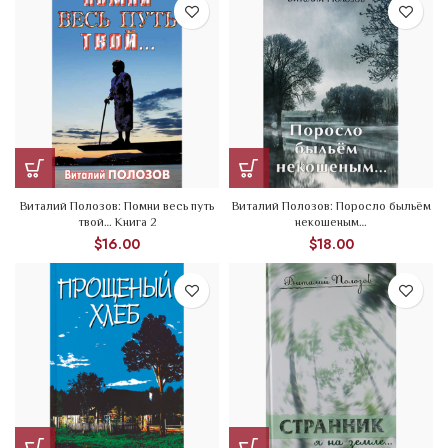
Виталий Полозов: Помни весь путь
Виталий Полозов: Поросло быльём
твой… Книга 2
некошеным…
$
16.00
$
18.00