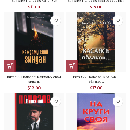
.Виталий Полозов: Капеллан
Виталий Полозов: Заря рассветная
$
11.00
$
15.00
Виталий Полозов: Каждому свой
Виталий Полозов: КАСАЯСЬ
зиндан
облаков…
$
12.00
$
17.00