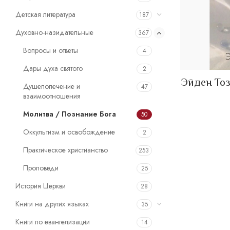
Детская литература
187
Духовно-назидательные
367
Вопросы и ответы
4
Дары духа святого
2
Эйден Тоз
Душепопечение и
47
взаимоотношения
Молитва / Познание Бога
50
Оккультизм и освобождение
2
Практическое христианство
253
Проповеди
25
История Церкви
28
Книги на других языках
35
Книги по евангелизации
14