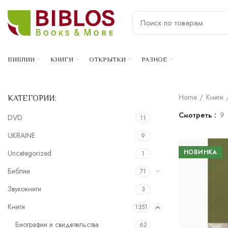
БИБЛИИ
КНИГИ
ОТКРЫТКИ
РАЗНОЕ
Home
Книги
КАТЕГОРИИ:
Смотреть
9
DVD
11
UKRAINE
9
НОВИНКА
Uncategorized
1
Библии
71
Звукокниги
3
Книги
1351
Биографии и свидетельства
62