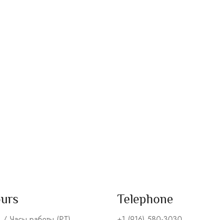
ours
Telephone
s / Часы работы (PT)
+1 (916) 580-3030