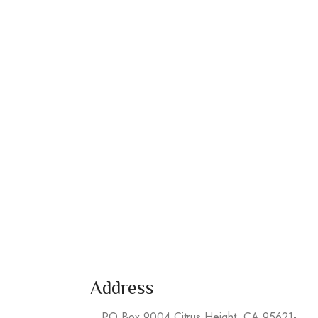
Address
PO Box 9004 Citrus Height, CA 95621-