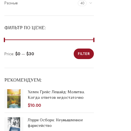
Разные
40
ФИЛЬТР ПО ЦЕНЕ:
Price:
$0
—
$30
FILTER
Min
Max
price
price
РЕКОМЕНДУЕМ:
Хелен Грейс Лешайд: Молитва.
Когда ответов недостаточно
$
10.00
Лэрри Осборн: Неумышленное
фарисейство