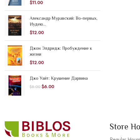
$
11.00
Александр Муравский: Во-первых,
Иудею...
$
12.00
Джон Элдридж: Пробуждение к
жизни
$
12.00
Джо Уайт: Крушение Дарвина
$
6.00
$
8.00
Store H
Regular Hour