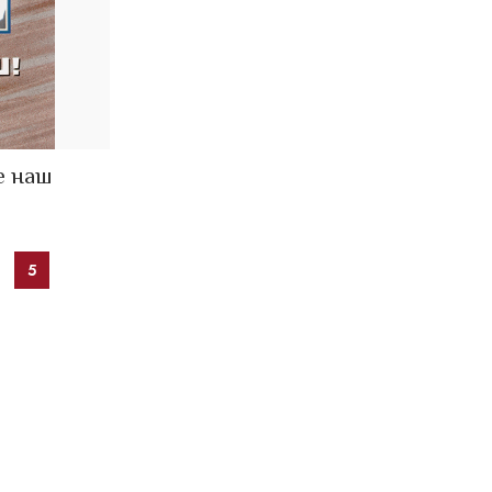
е наш
5