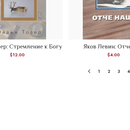
ер: Стремление к Богу
Яков Левин: Отч
ADD TO CART
ADD TO CART
$
12.00
$
4.00
1
2
3
4