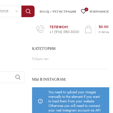
0
ВЫБРАТЬ КАТЕГОРИЮ
ВХОД / РЕГИСТРАЦИЯ
ИЗБРАННОЕ
ТЕЛЕФОН:
$
0.00
+1 (916) 580-3030
0
Штук
КАТЕГОРИИ:
Рубрик нет
МЫ В INSTAGRAM:
You need to upload your images
manually to the element if you want
to load them from your website.
Otherwise you will need to connect
your real Instagram account via API.