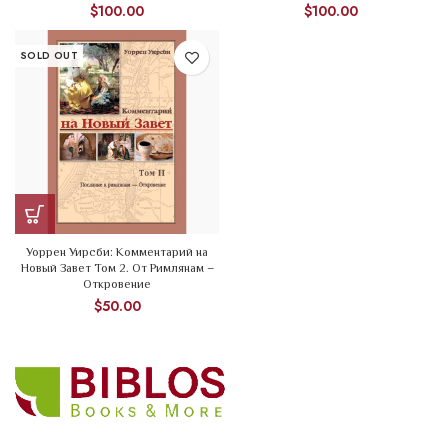
$
100.00
$
100.00
SOLD OUT
Уоррен Уирсби: Комментарий на
Новый Завет Том 2. От Римлянам –
Откровение
$
50.00