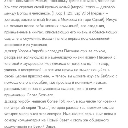
Завет называется Новым, поскольку христиане верят, что Иисус
Христос скрепил своей кровью новый (второй) союз – договор
между Богом и человеком (1 Кор 11:25; Евр 9:15) (первый –
договор, заключенный Богом с Моисеем на горе Синай). Иисус
не оставил после себя никаких сочинений; все сведения,
приведенные в книгах, описывающих его жизнь и объясняющих
смысл его служения, исходят от его первых последователей-
апостолов и их учеников.
Доктор Уоррен Уирсби исследует Писание стих за стихом,
раскрывая волнующую и изменяющую жизни истину Писания с
теплотой и мудростью. Независимо от того, кто вы – пастор,
учитель в воскресной школе или ничем не выделяющийся в
своей церкви прихожанин, – теперь вы можете изучать Библию с
помощью этого пособия, где простым и понятным языком
рассказывается как о духовном смысле, так и о личном
применении Слова Божьего.
Доктор Уирсби написал более 150 книг, в том числе толкования
популярной серии “Будь”, которая разошлась тиражом свыше
четырех миллионов экземпляров. Именно эта серия книг легла в
основу комментария на Новый Завет и столь же обширного
комментария на Ветхий Завет.