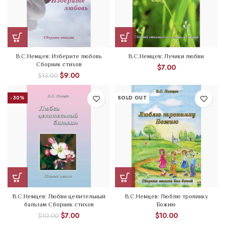
В.С.Немцев: Изберите любовь
В.С.Немцев: Лучики любви
Сборник стихов
$
7.00
$
9.00
$
13.00
-30%
SOLD OUT
В.С.Немцев: Любви целительный
В.С.Немцев: Люблю тропинку
бальзам Сборник стихов
Божию
$
7.00
$
10.00
$
10.00