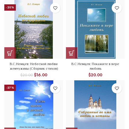
-20%
В.С.Немцев: Небесной любви
В.С.Немцев: Покажите в вере
жемчужины (Сборник стихов)
любовь
$
16.00
$
20.00
$
20.00
-27%