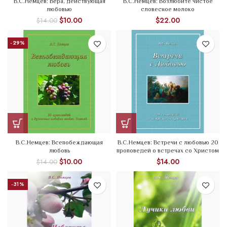
В.С.Немцев: Вера, действующая
В.С.Немцев: Возлюбите чистое
любовью
словесное молоко
$
10.00
$
22.00
$
14.00
-29%
В.С.Немцев: Всепобеждающая
В.С.Немцев: Встречи с любовью 20
любовь
проповедей о встречах со Христом
$
10.00
$
14.00
$
14.00
-31%