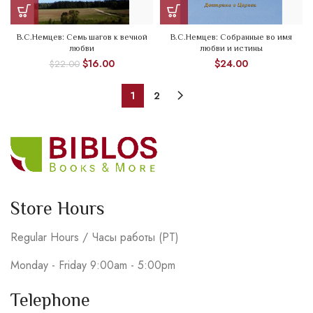
В.С.Немцев: Семь шагов к вечной
В.С.Немцев: Собранные во имя
любви
любви и истины
$
16.00
$
24.00
$
22.00
1
2
Store Hours
Regular Hours / Часы работы (PT)
Monday - Friday 9:00am - 5:00pm
Telephone