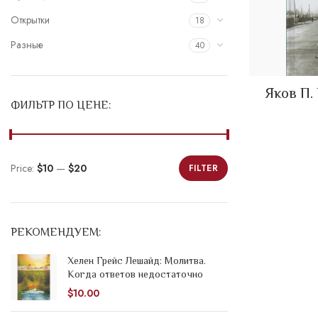
Открытки
18
Разные
40
Яков П.
ФИЛЬТР ПО ЦЕНЕ:
Price:
$10
—
$20
FILTER
Min
Max
price
price
РЕКОМЕНДУЕМ:
Хелен Грейс Лешайд: Молитва.
Когда ответов недостаточно
$
10.00