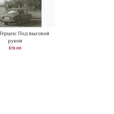
 Герцен: Под высокой
ADD TO CART
рукой
$
15.00