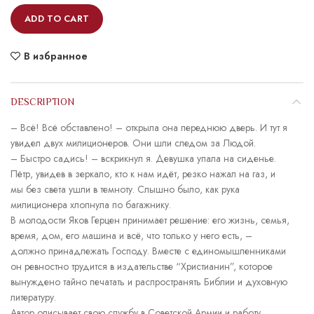
ADD TO CART
В избранное
DESCRIPTION
– Всё! Всё обставлено! – открыла она переднюю дверь. И тут я
увидел двух милиционеров. Они шли следом за Людой.
– Быстро садись! – вскрикнул я. Девушка упала на сиденье.
Пётр, увидев в зеркало, кто к нам идёт, резко нажал на газ, и
мы без света ушли в темноту. Слышно было, как рука
милиционера хлопнула по багажнику.
В молодости Яков Герцен принимает решение: его жизнь, семья,
время, дом, его машина и всё, что только у него есть, –
должно принадлежать Господу. Вместе с единомышленниками
он ревностно трудится в издательстве “Христианин”, которое
вынуждено тайно печатать и распространять Библии и духовную
литературу.
Автор описывает свою службу в Советской Армии и работу