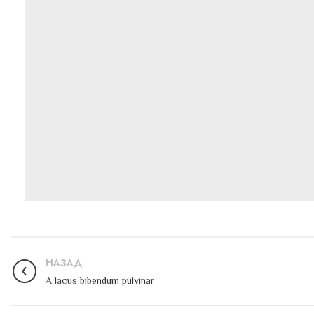
НАЗАД
A lacus bibendum pulvinar