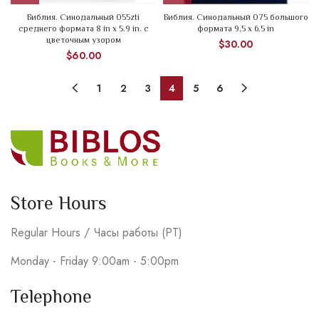
Библия. Синодальный 055zti
Библия. Синодальный 075 большого
среднего формата 8 in x 5.9 in. с
формата 9,5 х 6.5 in
цветочным узором
$
30.00
$
60.00
1
2
3
4
5
6
Store Hours
Regular Hours / Часы работы (PT)
Monday - Friday 9:00am - 5:00pm
Telephone