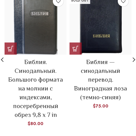
SOLD OUT
Библия.
Библия —
Синодальный.
синодальный
Большого формата
перевод.
на молнии с
Виноградная лоза
индексами,
(темно-синяя)
посеребренный
$
75.00
обрез 9,8 х 7 in
$
80.00