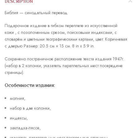
DESCRIPTION
Библия — синодальный перевод
Подарочное издание в гибком переплете из искусственной
кожи , с позолоченным срезом, поисковыми индексами, с
словарём и цветными географическими картами, цвет: Коричневая
с дверью Размер: 20.5 см × 15 см. 8 in x 5.9 in.
Сохранено постраничное расположение текста издания 1947г.
(набор в 2 колонки, указатель параллельных мест посередине
страницы).
Особенности издания:
молния,
набор в две колонки,
индексы,
закладка-ляссе,
указатель параллельных мест посередине страницы,