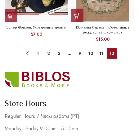
Эстер Фризен: Украденные деньги
Юлианна Караман: Сочельник в
рождественском лесу
$
7.00
$
15.00
1
2
3
…
9
10
11
12
Store Hours
Regular Hours / Часы работы (PT)
Monday - Friday 9:00am - 5:00pm