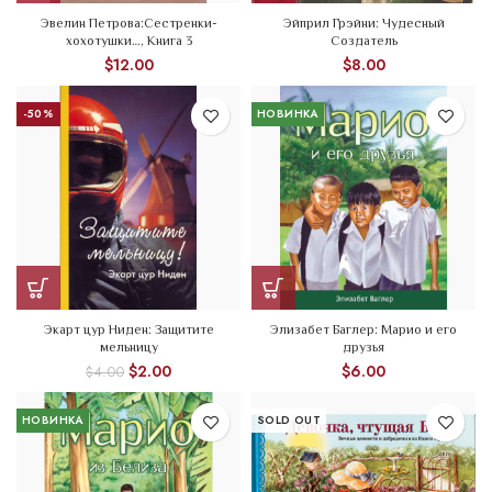
Эвелин Петрова:Сестренки-
Эйприл Грэйни: Чудесный
хохотушки…, Книга 3
Создатель
$
12.00
$
8.00
-50%
НОВИНКА
Экарт цур Ниден: Защитите
Элизабет Баглер: Марио и его
мельницу
друзья
$
2.00
$
6.00
$
4.00
НОВИНКА
SOLD OUT