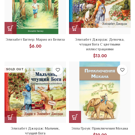
Элизабет Баглер: Марио из Белиза
Элизабет Джордж: Девочка,
чтущая Бога C цветными
$
6.00
иллюстрациями
$
13.00
SOLD OUT
Элизабет Джордж: Мальчик,
Элла Гроув: Приключения Мохана
чтущий Бога