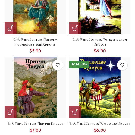
Б. А. Рамсботтом: Павел –
Б. А. Рамсботтом: Петр, апостол
последователь Христа
Иисуса
$
5.00
$
6.00
НОВИНКА
Б. А. Рамсботтом: Притчи Иисуса
Б. А. Рамсботтом: Рождение Иисуса
$
7.00
$
6.00