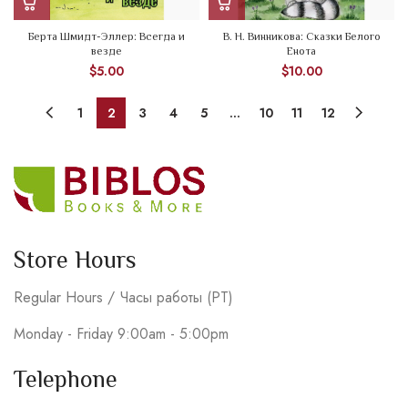
Берта Шмидт-Эллер: Всегда и
В. Н. Винникова: Сказки Белого
везде
Енота
$
5.00
$
10.00
1
2
3
4
5
…
10
11
12
Store Hours
Regular Hours / Часы работы (PT)
Monday - Friday 9:00am - 5:00pm
Telephone