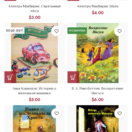
Аллегра МакБирни: Спрятанный
Аллегра МакБирни: Шала
обед
$
4.00
$
3.00
SOLD OUT
НОВИНКА
Анна Кушнерук: Истории о
Б. А. Рамсботтом: Воскресение
маленькой машинке
Иисуса
$
5.00
$
6.00