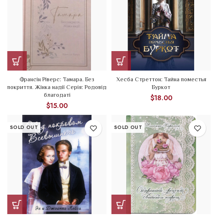
Франсін Ріверс: Тамара. Без
Хесба Стреттон: Тайна поместья
покриття. Жінка надії Серія: Родовід
Буркот
благодаті
$
18.00
$
15.00
SOLD OUT
SOLD OUT