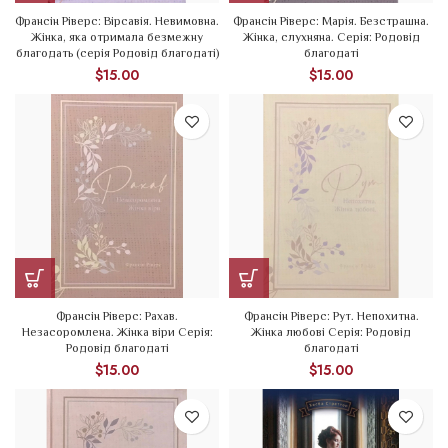
Франсін Ріверс: Вірсавія. Невимовна.
Франсін Ріверс: Марія. Безстрашна.
Жінка, яка отримала безмежну
Жінка, слухняна. Серія: Родовід
благодать (серія Родовід благодаті)
благодаті
$
15.00
$
15.00
Франсін Ріверс: Рахав.
Франсін Ріверс: Рут. Непохитна.
Незасоромлена. Жінка віри Серія:
Жінка любові Серія: Родовід
Родовід благодаті
благодаті
$
15.00
$
15.00