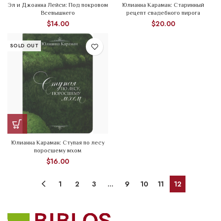
Эл и Джоанна Лейси: Под покровом
Юлианна Караман: Старинный
Всевышнего
рецепт свадебного пирога
$
14.00
$
20.00
SOLD OUT
Юлианна Караман: Ступая по лесу
поросшему мхом
$
16.00
1
2
3
…
9
10
11
12