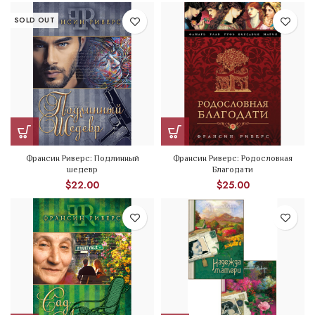
SOLD OUT
Франсин Риверс: Подлинный
Франсин Риверс: Родословная
шедевр
Благодати
$
22.00
$
25.00