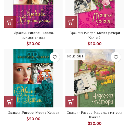
Франсин Риверс: Любовь
Франсин Риверс: Мечта дочери
искупительная
Книга 2
$
20.00
$
20.00
SOLD OUT
Франсин Риверс: Мост в Хейвен
Франсин Риверс: Надежда матери.
Книга 1
$
20.00
$
20.00