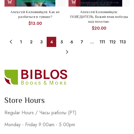
Алексей Коломийцев: Как не
Алексей Коломийцев:
разбиться в тумане?
ПОБЕДИТЕЛЬ. Божий план победы
над похотью.
$
13.00
$
20.00
1
2
3
4
5
6
7
…
111
112
113
Store Hours
Regular Hours / Часы работы (PT)
Monday - Friday 9:00am - 5:00pm