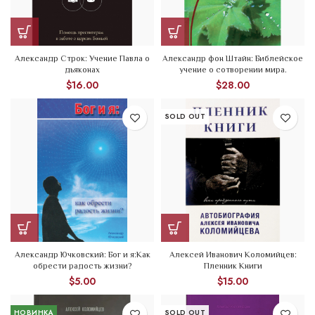
Александр Строк: Учение Павла о
Александр фон Штайн: Библейское
дьяконах
учение о сотворении мира.
$
16.00
$
28.00
SOLD OUT
Александр Ючковский: Бог и я:Как
Алексей Иванович Коломийцев:
обрести радость жизни?
Пленник Книги
$
5.00
$
15.00
НОВИНКА
SOLD OUT