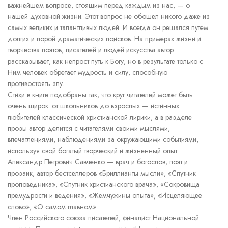
важнейшем вопросе, стоящим перед каждым из нас, — о
нашей духовной жизни. Этот вопрос не обошел никого даже из
самых великих и талантливых людей. И всегда он решался путем
долгих и порой драматических поисков. На примерах жизни и
творчества поэтов, писателей и людей искусства автор
рассказывает, как непрост путь к Богу, но в результате только с
Ним человек обретает мудрость и силу, способную
противостоять злу.
Стихи в книге подобраны так, что круг читателей может быть
очень широк: от школьников до взрослых — истинных
любителей классической христианской лирики, а в разделе
прозы автор делится с читателями своими мыслями,
впечатлениями, наблюдениями за окружающими событиями,
используя свой богатый творческий и жизненный опыт.
Александр Петрович Савченко — врач и богослов, поэт и
прозаик, автор бестселлеров «Бриллианты мысли», «Спутник
проповедника», «Спутник христианского врача», «Сокровища
премудрости и ведения», «Жемчужины опыта», «Исцеляющее
слово», «О самом главном».
Член Российского союза писателей, финалист Национальной