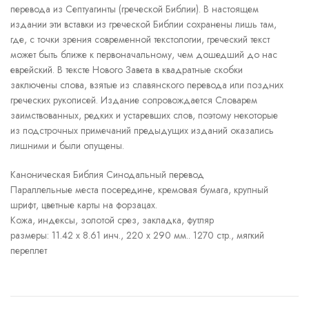
перевода из Септуагинты (греческой Библии). В настоящем
издании эти вставки из греческой Библии сохранены лишь там,
где, с точки зрения современной текстологии, греческий текст
может быть ближе к первоначальному, чем дошедший до нас
еврейский. В тексте Нового Завета в квадратные скобки
заключены слова, взятые из славянского перевода или поздних
греческих рукописей. Издание сопровождается Словарем
заимствованных, редких и устаревших слов, поэтому некоторые
из подстрочных примечаний предыдущих изданий оказались
лишними и были опущены.
Каноническая Библия Синодальный перевод
Параллельные места посередине, кремовая бумага, крупный
шрифт, цветные карты на форзацах.
Кожа, индексы, золотой срез, закладка, футляр
размеры: 11.42 x 8.61 инч., 220 x 290 мм.. 1270 стр., мягкий
переплет