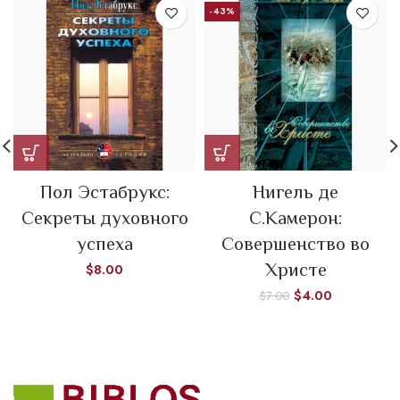
-43%
Пол Эстабрукс:
Нигель де
Секреты духовного
С.Камерон:
успеха
Совершенство во
Христе
$
8.00
$
4.00
$
7.00