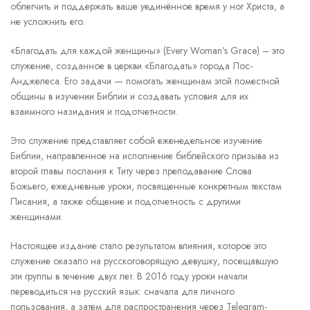
облегчить и поддержать ваше уединённое время у ног Христа, а
не усложнить его.
«Благодать для каждой женщины» (Every Woman’s Grace) – это
служение, созданное в церкви «Благо­дать» города Лос-
Анджелеса. Его задачи — помо­гать женщинам этой поместной
общины в изучении Библии и создавать условия для их
взаимного нази­дания и подотчетности.
Это служение представляет собой еженедельное изучение
Библии, направленное на исполнение библейского призыва из
второй главы послания к Титу через преподавание Слова
Божьего, еже­дневные уроки, посвященные конкретным текстам
Писания, а также общение и подотчетность с други­ми
женщинами.
Настоящее издание стало результатом влияния, ко­торое это
служение оказало на русскоговорящую девушку, посещавшую
эти группы в течение двух лет. В 2016 году уроки начали
переводиться на русский язык: сначала для личного
пользования, а затем для распространения через Telegram-