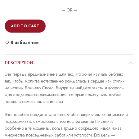
– OR –
ADD TO CART
В избранное
DESCRIPTION
Эта тетрадь предназначена для тех, кто хочет изучать Библию
так, чтобы молитва естественно рождалась в сердце как отклик
на истины Божьего Слова. Вну­три вы найдёте тексты и вопросы
для ежедневного размышления, которые помогут вам глубже
понять и осмыслить эти истины.
Это пособие создано для того, чтобы направлять ваши мысли и
поддерживать самостоятельное ис­следование Писания,
особенно в те моменты, когда трудно сосредоточиться из-за
множества повсед­невных забот или усталости. Его цель —