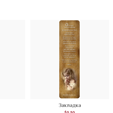
Закладка
ADD TO CART
$
0.50