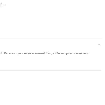
R –
 Во всех путях твоих познавай Его, и Он направит стези твои.