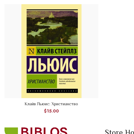
Клайв Льюис: Христианство
ADD TO CART
$
15.00
Store H