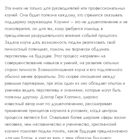
Эта книга не только для руководителей или профессиональных
коучей. Она будет полезна каждому, кто стремится оказывать
поддержку окружающим. Коучинг – это не душепопечение и не
психотерапия; он для тех, кому требуется помощь в
преодолении разрушительного влияния событий прошлого.
Задача коуча дать возможность людям реализовать свой
личностный потенциал, помочь им творчески обдумать
перспективы на будущее. Этот процесс направлен на
совершенствование навыков и умений, на развитие сильных
сторон личности. Взаимоотношения коуча и его подопечного
обычно менее формальны. Это скорее отношения между
равными партнерами, при этом один из них обладает опытом и
умением видеть перспективы и знаниями, которые могут быть
полезны другому. Доктор Гари Коллинз, широко
известный автор книг по душепопечению, рассматривает
применение принципов коучинга в условиях, когда центром
процесса является Бог. Охватывая более широкие сферы жизни
человека, чем наставничество и ученичество, христианский
коучинг помогает людям понять, какое будущее предназначено
для них Богом, и учит их жить с этим образом будущего.