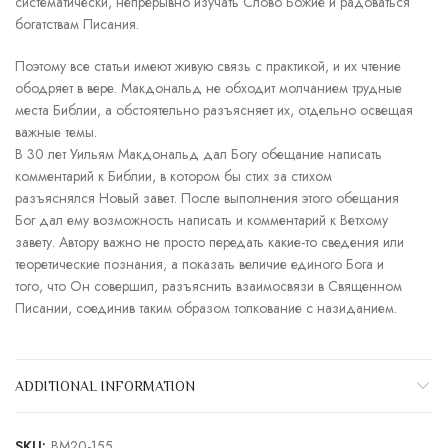
систематически, непрерывно изучать Слово Божие и радоваться
богатствам Писания.
Поэтому все статьи имеют живую связь с практикой, и их чтение
ободряет в вере. Макдональд не обходит молчанием трудные
места Библии, а обстоятельно разъясняет их, отдельно освещая
важные темы.
В 30 лет Уильям Макдональд дал Богу обещание написать
комментарий к Библии, в котором бы стих за стихом
разъяснялся Новый завет. После выполнения этого обещания
Бог дал ему возможность написать и комментарий к Ветхому
завету. Автору важно не просто передать какие-то сведения или
теоретические познания, а показать величие единого Бога и
того, что Он совершил, разъяснить взаимосвязи в Священном
Писании, соединив таким образом толкование с назиданием.
ADDITIONAL INFORMATION
SKU:
BM20-155