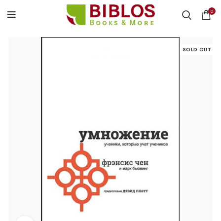
0
SOLD OUT