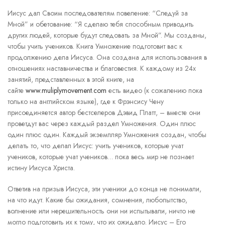
Иисус дал Своим последователям повеление: “Следуй за
Мной” и обетование: “Я сделаю тебя способным приводить
других людей, которые будут следовать за Мной”. Мы созданы,
чтобы учить учеников. Книга Умножение подготовит вас к
продолжению дела Иисуса. Она создана для использования в
отношениях наставничества и благовестия. К каждому из 24х
занятий, представленных в этой книге, на
сайте
www.muliplymovement.com
есть видео (к сожалению пока
только на английском языке), где к Фрэнсису Чену
присоединяется автор бестселеров Дэвид Платт, – вместе они
проветдут вас через каждый раздел Умножения. Один плюс
один плюс один. Каждый экземпляр Умножения создан, чтобы
делать то, что делал Иисус: учить учеников, которые учат
учеников, которые учат учеников… пока весь мир не познает
истину Иисуса Христа.
Ответив на призыв Иисуса, эти ученики до конца не понимали,
на что идут. Какие бы ожидания, сомнения, любопытство,
волнение или нерешительность они ни испытывали, ничто не
могло подготовить их к тому, что их ожидало. Иисус – Его