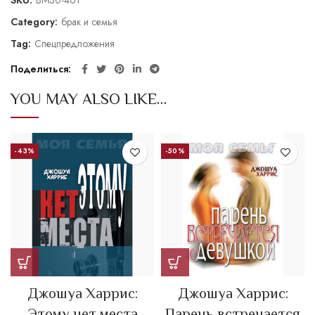
SKU:
BM30-401
Category:
брак и семья
Tag:
Спецпредложения
Поделиться
YOU MAY ALSO LIKE…
-43%
-50%
Джошуа Харрис:
Джошуа Харрис:
Этому нет места
Парень встречается