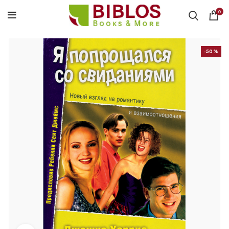
0
-50%