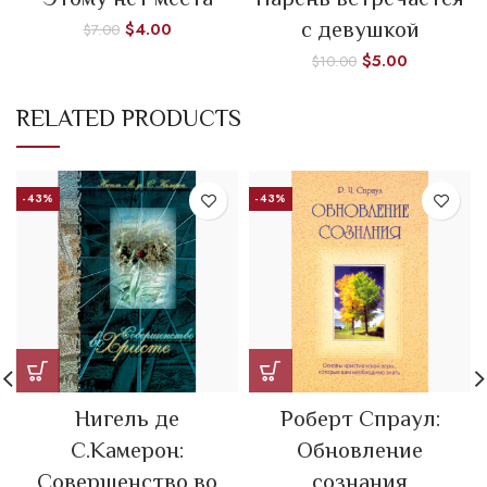
с девушкой
$
4.00
$
7.00
$
5.00
$
10.00
RELATED PRODUCTS
-43%
-43%
Нигель де
Роберт Спраул:
С.Камерон:
Обновление
Совершенство во
сознания