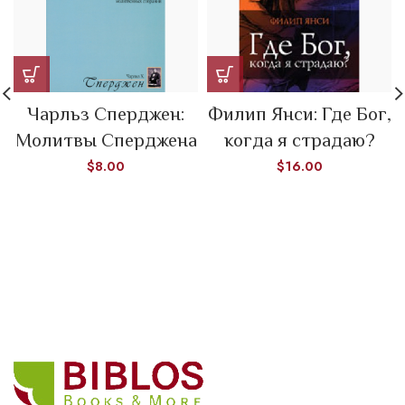
Чарльз Сперджен:
Филип Янси: Где Бог,
Молитвы Сперджена
когда я страдаю?
$
8.00
$
16.00