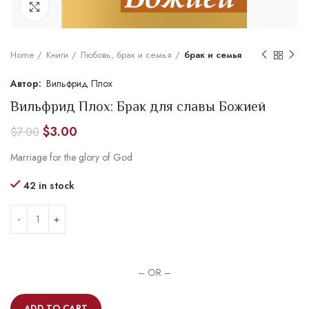
Увеличить
Home
Книги
Любовь, брак и семья
брак и семья
Вильфрид Плох
Вильфрид Плох: Брак для славы Божией
$
3.00
$
7.00
Marriage for the glory of God
42 in stock
– OR –
ADD TO CART