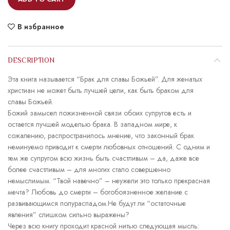
В избранное
DESCRIPTION
Эта книга называется “Брак для славы Божьей”. Для женатых
христиан не может быть лучшей цели, как быть браком для
славы Божьей.
Божий замысел пожизненной связи обоих супругов есть и
остается лучшей моделью брака. В западном мире, к
сожалению, распространилось мнение, что законный брак
неминуемо приводит к смерти любовных отношений. С одним и
тем же супругом всю жизнь быть счастливым – да, даже все
более счастливым – для многих стало совершенно
немыслимым. “Твой навечно” – неужели это только прекрасная
мечта? Любовь до смерти – богобоязненное желание с
развивающимся полураспадом.Не будут ли “остаточные
явления” слишком сильно выражены?
Через всю книгу проходит красной нитью следующая мысль: