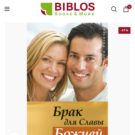
0
-57%