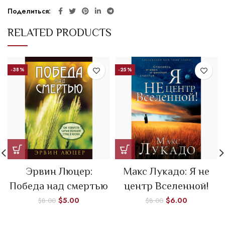
Поделиться
RELATED PRODUCTS
-38%
-25%
Эрвин Люцер:
Макс Лукадо: Я не
Победа над смертью
центр Вселенной!
$
5.00
$
6.00
$
8.00
$
8.00