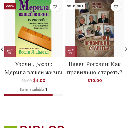
-50%
SOLD OUT
Уэсли Дьюэл:
Павел Рогозин: Как
Мерила вашей жизни
правильно стареть?
$
4.00
$
10.00
$
8.00
Items available:
1