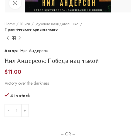
Увеличить
Home
Книги
Духовно-назидательные
Практическое христианство
Нил Андерсон
Нил Андерсон: Победа над тьмой
$
11.00
Victory over the darkness
4 in stock
– OR –