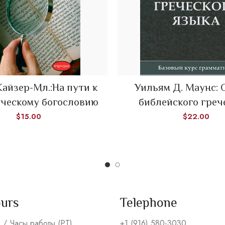
READ MORE
Кайзер-Мл.:На пути к
Уильям Д. Маунс:
ADD TO CART
ическому богословию
библейского греч
$
15.00
$
22.00
ours
Telephone
s / Часы работы (PT)
+1 (916) 580-3030