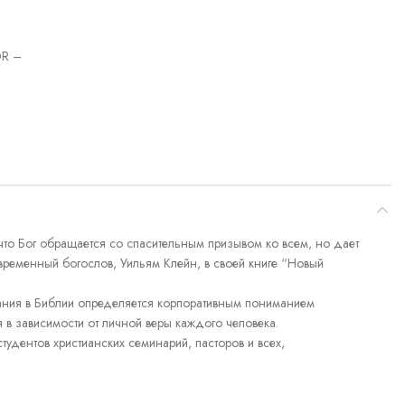
R –
что Бог обращается со спасительным призывом ко всем, но дает
временный богослов, Уильям Клейн, в своей книге “Новый
ания в Библии определяется корпоративным пониманием
 в зависимости от личной веры каждого человека.
тудентов христианских семинарий, пасторов и всех,