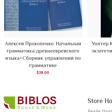
Алексей Прокопенко: Начальная
Уолтер 
ADD TO CART
грамматика древнееврейского
экзегет
языка+Сборник упражнений по
грамматике
$
38.00
Store H
Regular Hour