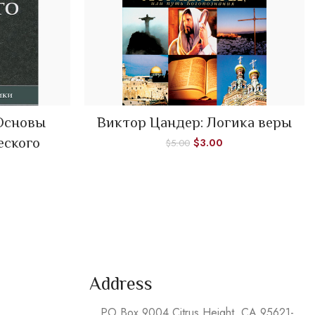
 Основы
Виктор Цандер: Логика веры
ADD TO CART
еского
$
3.00
$
5.00
Address
PO Box 9004 Citrus Height, CA 95621-