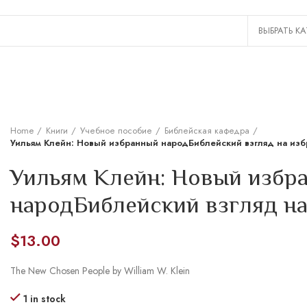
Home
Книги
Учебное пособие
Библейская кафедра
Уильям Клейн: Новый избранный народБиблейский взгляд на из
Уильям Клейн: Новый избр
народБиблейский взгляд на
$
13.00
The New Chosen People by William W. Klein
1 in stock