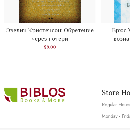
READ MORE
Эвелин Кристенсон: Обретение
Брюс 
через потери
возна
$
8.00
Store H
Regular Hour
Monday - Fri