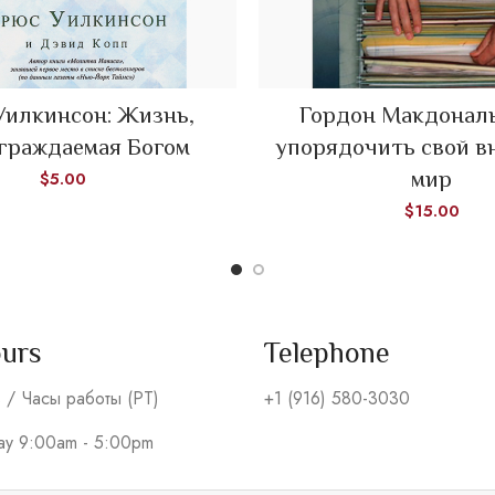
Уилкинсон: Жизнь,
Гордон Макдональ
ADD TO CART
ADD TO CART
граждаемая Богом
упорядочить свой в
мир
$
5.00
$
15.00
ours
Telephone
s / Часы работы (PT)
+1 (916) 580-3030
day 9:00am - 5:00pm