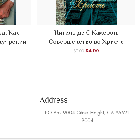
д: Как
Нигель де С.Камерон:
ADD TO CART
нутрений
Совершенство во Христе
$
4.00
$
7.00
Address
PO Box 9004 Citrus Height, CA 95621-
9004