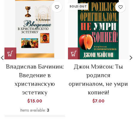
SOLD OUT
Владислав Бачинин:
Джон Мэйсон: Ты
Введение в
родился
христианскую
оригиналом, не умри
эстетику
копией!
$
15.00
$
7.00
Items available:
3