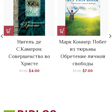
Нигель де
Марк Коннер: Побег
С.Камерон:
из тюрьмы
Совершенство во
Обретение личной
Христе
свободы
$
4.00
$
7.00
$
7.00
$
9.00