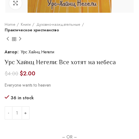
Увеличить
Home
Книги
Духовно-назидательные
Практическое христианство
Урс Хайнц Негели
Урс Хайнц Негели: Все хотят на небеса
$
2.00
$
4.00
Everyone wants to heaven
36 in stock
– OR –