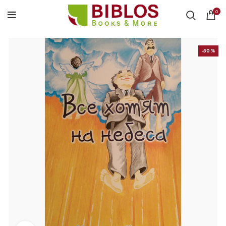
0
-50%