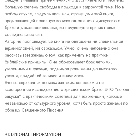
следует учитывать при её чтении, что даст читателю и писателю
большую степень свободы в подходе к затронутой теме. Но в
любом случае, задумавшись над страницами этой книги,
продолжающей полезную во всех отношениях дискуссию о
браке и домостроительстве, вы почувствуете прилив новых
созидательных сил.
Автор не проповедует. Её книга не отягощена ни специальной
терминологией, ни сарказмом. Умно, очень человечно она
рассказывает жёнам о том, как применить на практике
библейские принципы. Она обрисовывает брак чёткими,
уверенными штрихами, поднимая роль жены до высокого
уровня, придаёт ей величие и значимость.
Это не справочник по всем женским вопросам и не
всестороннее исследование о христианском браке. ЭТО “легкая
закуска” с практическими советами для тех женщин, которые
независимо от культурного уровня, хотят быть просто женами по
образцу Священного Писания.
ADDITIONAL INFORMATION