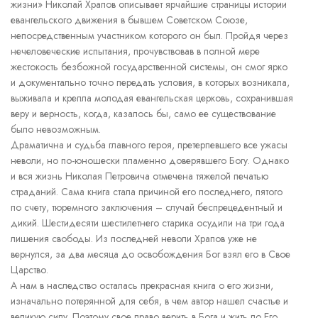
жизни» Николай Храпов описывает ярчайшие страницы истории
евангельского движения в бывшем Советском Союзе,
непосредственным участником которого он был. Пройдя через
нечеловеческие испытания, прочувствовав в полной мере
жестокость безбожной государственной системы, он смог ярко
и документально точно передать условия, в которых возникала,
выживала и крепла молодая евангельская церковь, сохранившая
веру и верность, когда, казалось бы, само ее существование
было невозможным.
Драматична и судьба главного героя, претерпевшего все ужасы
неволи, но по-юношески пламенно доверявшего Богу. Однако
и вся жизнь Николая Петровича отмечена тяжелой печатью
страданий. Сама книга стала причиной его последнего, пятого
по счету, тюремного заключения – случай беспрецедентный и
дикий. Шестидесяти шестилетнего старика осудили на три года
лишения свободы. Из последней неволи Храпов уже не
вернулся, за два месяца до освобождения Бог взял его в Свое
Царство.
А нам в наследство осталась прекрасная книга о его жизни,
изначально потерянной для себя, в чем автор нашел счастье и
великую силу. Поэтому свое право верить в Бога и жить по Его